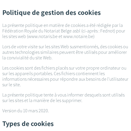
Passer
au
Politique de gestion des cookies
contenu
principal
La présente politique en matière de cookies a été rédigée par la
Fédération Royale du Notariat Belge asbl (ci-après : Fednot) pour
les sites web (www.notaris.be et www.notaire.be)
Lors de votre visite sur les sites Web susmentionnés, des cookies ou
autres technologies similaires peuvent être utilisés pour améliorer
la convivialité du site Web.
Les cookies sont des fichiers placés sur votre propre ordinateur ou
sur les appareils portables. Ces fichiers contiennent les
informations nécessaires pour répondre aux besoins de l'utilisateur
sur le site.
La présente politique tente à vous informer desquels sont utilisés
sur les sites et la manière de les supprimer.
Version du 10 mars 2020.
Types de cookies