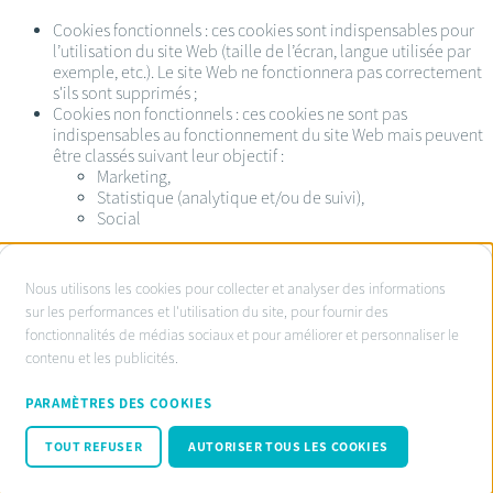
Cookies fonctionnels : ces cookies sont indispensables pour
l’utilisation du site Web (taille de l’écran, langue utilisée par
exemple, etc.). Le site Web ne fonctionnera pas correctement
s'ils sont supprimés ;
Cookies non fonctionnels : ces cookies ne sont pas
indispensables au fonctionnement du site Web mais peuvent
être classés suivant leur objectif :
Marketing,
Statistique (analytique et/ou de suivi),
Social
À
Nous utilisons les cookies pour collecter et analyser des informations
propos
sur les performances et l'utilisation du site, pour fournir des
Service d’ombudsman agréé:
fonctionnalités de médias sociaux et pour améliorer et personnaliser le
des
www.ombudsnotaire.be
contenu et les publicités.
cookies
Conditions d’utilisation
sur
Privacy Policy notaire.be
PARAMÈTRES DES COOKIES
Cookie policy
ce
Code de conduite RGPD
TOUT REFUSER
AUTORISER TOUS LES COOKIES
site
© Fednot 2026