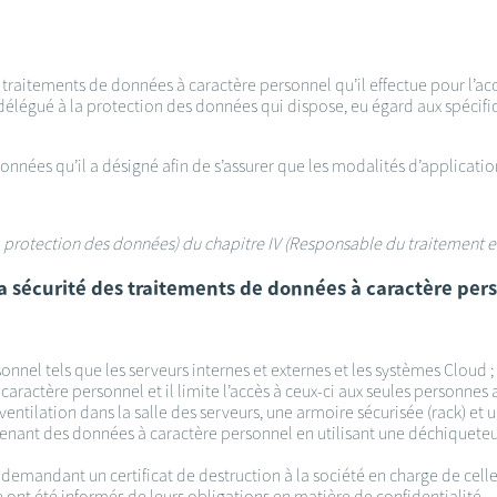
s traitements de données à caractère personnel qu’il effectue pour l’a
délégué à la protection des données qui dispose, eu égard aux spécific
données qu’il a désigné afin de s’assurer que les modalités d’applicat
 la protection des données) du chapitre IV (Responsable du traitement e
 la sécurité des traitements de données à caractère per
onnel tels que les serveurs internes et externes et les systèmes Cloud ;
caractère personnel et il limite l’accès à ceux-ci aux seules personnes 
ventilation dans la salle des serveurs, une armoire sécurisée (rack) et 
tenant des données à caractère personnel en utilisant une déchiqueteus
 demandant un certificat de destruction à la société en charge de celle-
de ont été informés de leurs obligations en matière de confidentialité 