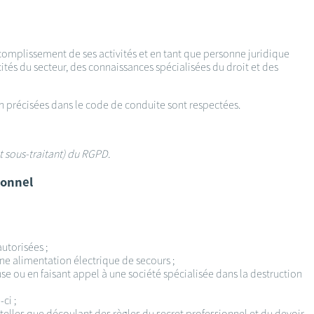
ccomplissement de ses activités et en tant que personne juridique
ités du secteur, des connaissances spécialisées du droit et des
ion précisées dans le code de conduite sont respectées.
t sous-traitant) du RGPD.
sonnel
autorisées ;
une alimentation électrique de secours ;
e ou en faisant appel à une société spécialisée dans la destruction
ci ;
– telles que découlant des règles du secret professionnel et du devoir