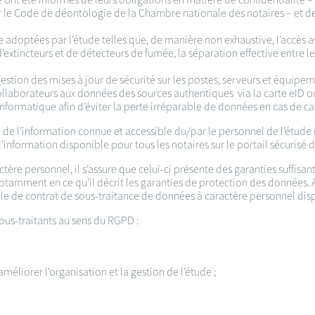
 le Code de déontologie de la Chambre nationale des notaires – et de 
 adoptées par l’étude telles que, de manière non exhaustive, l’accès a
’extincteurs et de détecteurs de fumée, la séparation effective entre l
 gestion des mises à jour de sécurité sur les postes, serveurs et équipem
collaborateurs aux données des sources authentiques via la carte eID ou 
 informatique afin d’éviter la perte irréparable de données en cas de ca
é de l’information connue et accessible du/par le personnel de l’étude 
l’information disponible pour tous les notaires sur le portail sécurisé d
actère personnel, il s’assure que celui-ci présente des garanties suffi
tamment en ce qu’il décrit les garanties de protection des données. Af
èle de contrat de sous-traitance de données à caractère personnel dispo
sous-traitants au sens du RGPD :
améliorer l’organisation et la gestion de l’étude ;