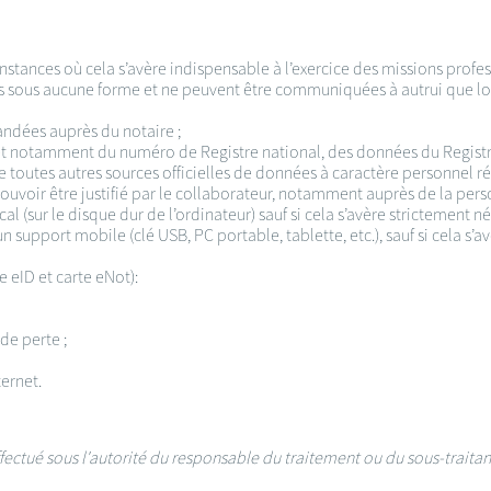
nstances où cela s’avère indispensable à l’exercice des missions profes
es sous aucune forme et ne peuvent être communiquées à autrui que lors
ndées auprès du notaire ;
 et notamment du numéro de Registre national, des données du Registre
 de toutes autres sources officielles de données à caractère personnel r
 pouvoir être justifié par le collaborateur, notamment auprès de la per
al (sur le disque dur de l’ordinateur) sauf si cela s’avère strictement 
un support mobile (clé USB, PC portable, tablette, etc.), sauf si cela s
e eID et carte eNot):
de perte ;
ternet.
 effectué sous l'autorité du responsable du traitement ou du sous-traita