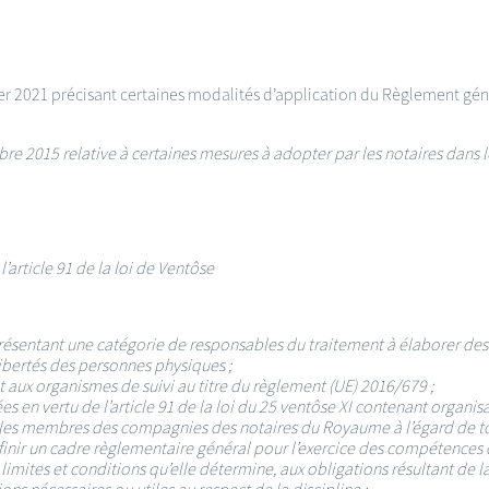
r 2021 précisant certaines modalités d’application du Règlement géné
re 2015 relative à certaines mesures à adopter par les notaires dans 
article 91 de la loi de Ventôse
sentant une catégorie de responsables du traitement à élaborer des 
libertés des personnes physiques ;
t aux organismes de suivi au titre du règlement (UE) 2016/679 ;
s en vertu de l’article 91 de la loi du 25 ventôse XI contenant organisa
us les membres des compagnies des notaires du Royaume à l’égard de tou
définir un cadre règlementaire général pour l’exercice des compétence
limites et conditions qu’elle détermine, aux obligations résultant de l