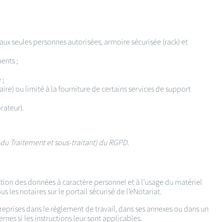
 aux seules personnes autorisées, armoire sécurisée (rack) et
ents ;
 ;
ire) ou limité à la fourniture de certains services de support
rateur).
le du Traitement et sous-traitant) du RGPD.
ection des données à caractère personnel et à l’usage du matériel
s les notaires sur le portail sécurisé de l’eNotariat.
 reprises dans le règlement de travail, dans ses annexes ou dans un
nes si les instructions leur sont applicables.