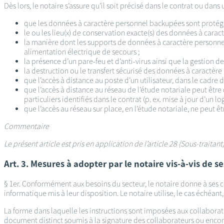
Dès lors, le notaire s’assure qu’il soit précisé dans le contrat ou dans 
que les données à caractère personnel backupées sont protégé
le ou les lieu(x) de conservation exacte(s) des données à caract
la manière dont les supports de données à caractère personnel s
alimentation électrique de secours ;
la présence d’un pare-feu et d’anti-virus ainsi que la gestion de
la destruction ou le transfert sécurisé des données à caractère 
que l’accès à distance au poste d’un utilisateur, dans le cadre 
que l’accès à distance au réseau de l’étude notariale peut être
particuliers identifiés dans le contrat (p. ex. mise à jour d’un lo
que l’accès au réseau sur place, en l’étude notariale, ne peut 
Commentaire
Le présent article est pris en application de l’article 28 (Sous-traita
Art. 3. Mesures à adopter par le notaire vis-à-vis de s
§ 1er. Conformément aux besoins du secteur, le notaire donne à ses co
informatique mis à leur disposition. Le notaire utilise, le cas échéant
La forme dans laquelle les instructions sont imposées aux collaborate
document distinct soumis à la signature des collaborateurs ou encore 