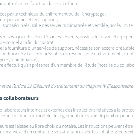
un autre écrit en fonction du service fourni :
es par la technique du chiffrement ou de l’encryptage ;
ère personnel et leur support ;
ont sécurisés : salle des serveurs climatisée et ventilée, accès limité
s mises à jour de sécurité sur les serveurs, postes de travail et équipem
personnel à la fin du contrat ;
de la fourniture d’un service de support, nécessite son accord préalable
 conditionné à l’accord préalable du responsable du traitement (le nota
giciel, maintenance) ;
être effectué qu’en présence d’un membre de l’étude (notaire ou collabo
nt) et de l’article 32 (Sécurité du traitement) du chapitre IV (Responsab
es collaborateurs
llaborateurs internes et externes des instructions relatives à la prot
, les instructions du modèle de règlement de travail disponible pour tou
urs est laissée au libre choix du notaire. Les instructions peuvent être
en annexe d’un contrat de sous-traitance avec les collaborateurs exter