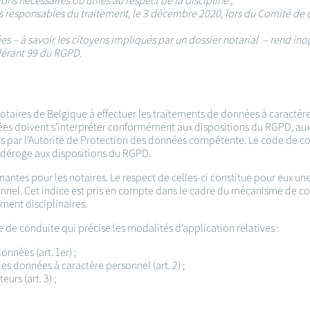
s nécessaires ou utiles au respect de la discipline ;
s responsables du traitement, le 3 décembre 2020, lors du Comité de
 – à savoir les citoyens impliqués par un dossier notarial – rend ino
érant 99 du RGPD.
otaires de Belgique à effectuer les traitements de données à caractère
es doivent s’interpréter conformément aux dispositions du RGPD, aux
s par l’Autorité de Protection des données compétente. Le code de co
ne déroge aux dispositions du RGPD.
antes pour les notaires. Le respect de celles-ci constitue pour eux un
nel. Cet indice est pris en compte dans le cadre du mécanisme de cont
ment disciplinaires.
 de conduite qui précise les modalités d’application relatives :
nnées (art. 1er) ;
es données à caractère personnel (art. 2) ;
urs (art. 3) ;