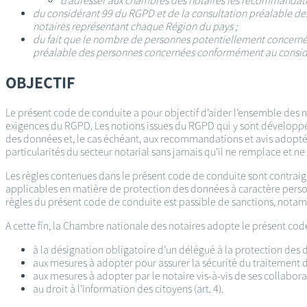
d’adresser aux chambres des notaires les recommandation
du considérant 99 du RGPD et de la consultation préalable de
notaires représentant chaque Région du pays ;
du fait que le nombre de personnes potentiellement concernées
préalable des personnes concernées conformément au consid
OBJECTIF
Le présent code de conduite a pour objectif d’aider l’ensemble des n
exigences du RGPD. Les notions issues du RGPD qui y sont développé
des données et, le cas échéant, aux recommandations et avis adopté
particularités du secteur notarial sans jamais qu’il ne remplace et 
Les règles contenues dans le présent code de conduite sont contraign
applicables en matière de protection des données à caractère person
règles du présent code de conduite est passible de sanctions, notam
A cette fin, la Chambre nationale des notaires adopte le présent code
à la désignation obligatoire d’un délégué à la protection des do
aux mesures à adopter pour assurer la sécurité du traitement d
aux mesures à adopter par le notaire vis-à-vis de ses collaborate
au droit à l’information des citoyens (art. 4).