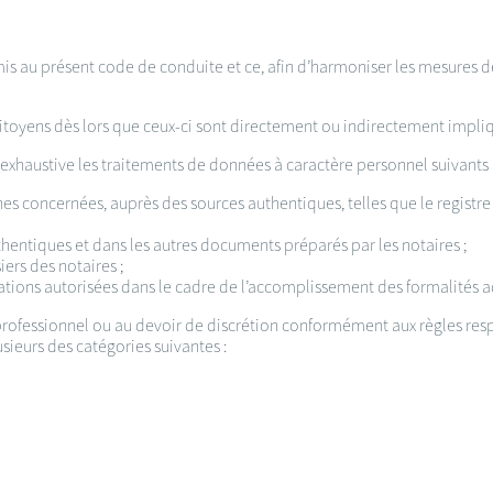
mis au présent code de conduite et ce, afin d’harmoniser les mesures 
itoyens dès lors que ceux-ci sont directement ou indirectement impliqu
haustive les traitements de données à caractère personnel suivants 
 concernées, auprès des sources authentiques, telles que le registre 
hentiques et dans les autres documents préparés par les notaires ;
ers des notaires ;
ations autorisées dans le cadre de l’accomplissement des formalités ad
 professionnel ou au devoir de discrétion conformément aux règles r
sieurs des catégories suivantes :